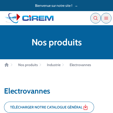
Accès au contenu
Panneau de gestion des cookies
Bienvenue sur notre site !
→
Nos produits
Nos produits
Industrie
Electrovannes
Accueil
Electrovannes
TÉLÉCHARGER NOTRE CATALOGUE GÉNÉRAL