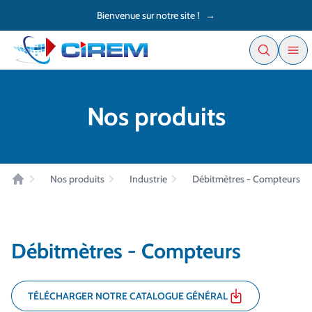
Accès au contenu
Panneau de gestion des cookies
Bienvenue sur notre site !
→
Nos produits
Nos produits
Industrie
Débitmètres - Compteurs
Accueil
Débitmètres - Compteurs
TÉLÉCHARGER NOTRE CATALOGUE GÉNÉRAL