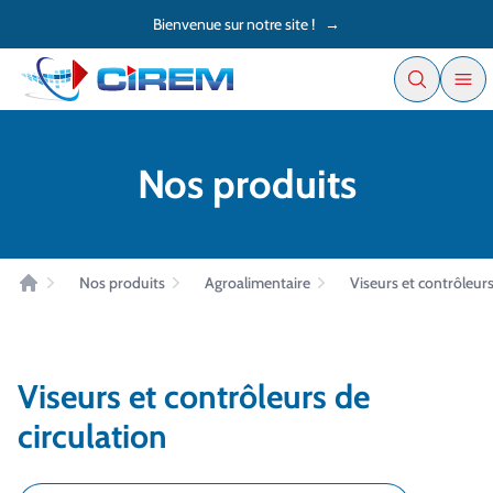
Accès au contenu
Panneau de gestion des cookies
Bienvenue sur notre site !
→
Nos produits
Nos produits
Agroalimentaire
Viseurs et contrôleurs
Accueil
Viseurs et contrôleurs de
circulation