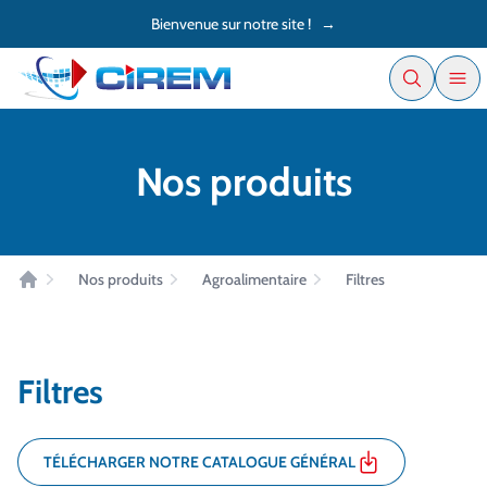
Accès au contenu
Panneau de gestion des cookies
Bienvenue sur notre site !
→
Nos produits
Nos produits
Agroalimentaire
Filtres
Accueil
Filtres
TÉLÉCHARGER NOTRE CATALOGUE GÉNÉRAL