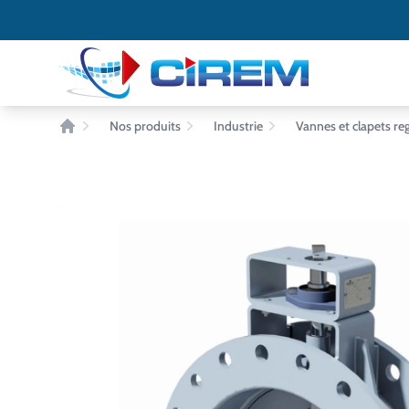
Accès au contenu
Panneau de gestion des cookies
Nos produits
Industrie
Vannes et clapets reg
Accueil