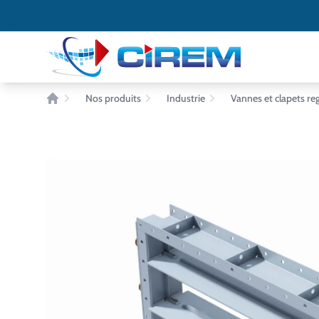
Accès au contenu
Panneau de gestion des cookies
Nos produits
Industrie
Vannes et clapets reg
Accueil