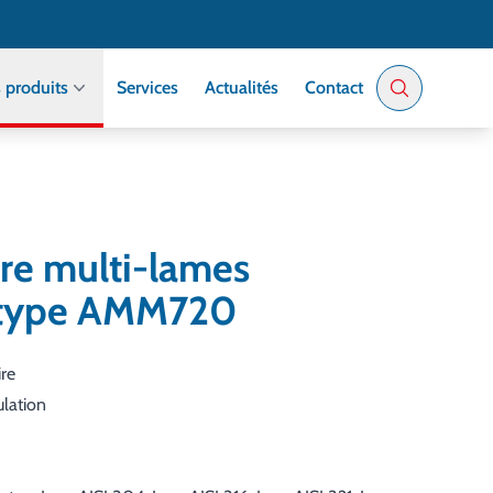
 produits
Services
Actualités
Contact
tre multi-lames
s type AMM720
ire
lation