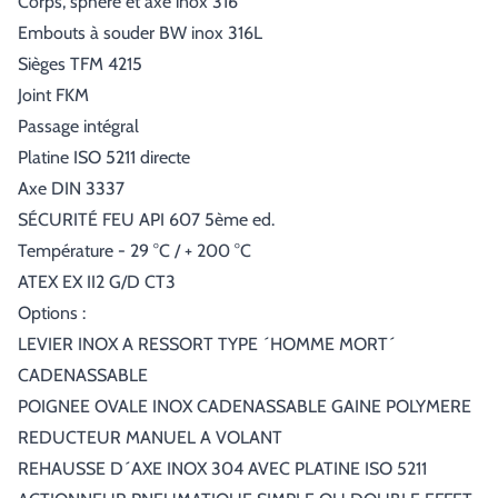
Corps, sphère et axe inox 316
Embouts à souder BW inox 316L
Sièges TFM 4215
Joint FKM
Passage intégral
Platine ISO 5211 directe
Axe DIN 3337
SÉCURITÉ FEU API 607 5ème ed.
Température - 29 °C / + 200 °C
ATEX EX II2 G/D CT3
Options :
LEVIER INOX A RESSORT TYPE ´HOMME MORT´
CADENASSABLE
POIGNEE OVALE INOX CADENASSABLE GAINE POLYMERE
REDUCTEUR MANUEL A VOLANT
REHAUSSE D´AXE INOX 304 AVEC PLATINE ISO 5211