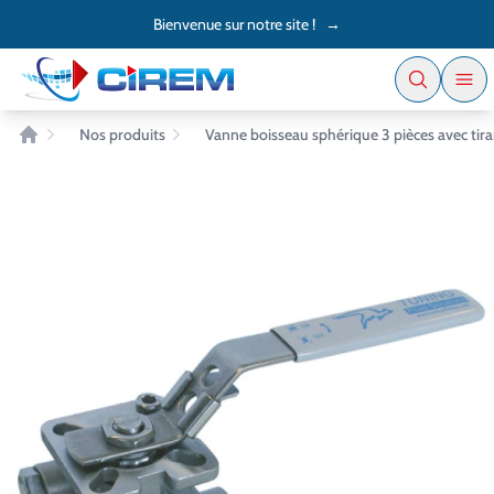
Accès au contenu
Panneau de gestion des cookies
Bienvenue sur notre site !
→
Nos produits
Vanne boisseau sphérique 3 pièces avec ti
Accueil
EN STOCK