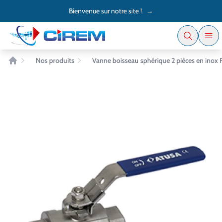
Accès au contenu
Panneau de gestion des cookies
Bienvenue sur notre site !
→
Nos produits
Vanne boisseau sphérique 2 pièces en inox 
Accueil
EN STOCK