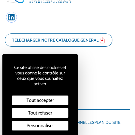
LinkedIn
TÉLÉCHARGER NOTRE CATALOGUE GÉNÉRAL
7 bis rue Pierre Cot
France
71100 Chalon-sur-Saône
Ce site utilise des cookies et
vous donne le contrôle sur
ceux que vous souhaitez
03 85 44 32 89
activer
contact@cirem.fr
Tout accepter
Tout refuser
MENTIONS LÉGALES
DONNÉES PERSONNELLES
PLAN DU SITE
Personnaliser
GESTION DES COOKIES