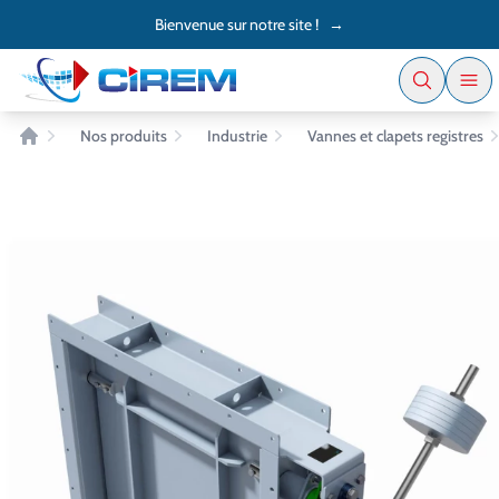
Accès au contenu
Panneau de gestion des cookies
Bienvenue sur notre site !
→
Nos produits
Industrie
Vannes et clapets registres
Accueil